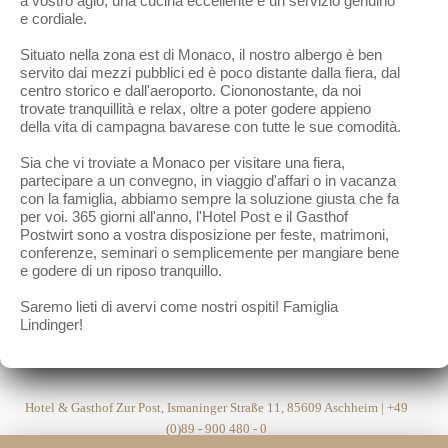
a vostro agio, una cucina eccellente e un servizio genuino
e cordiale.
Situato nella zona est di Monaco, il nostro albergo è ben
servito dai mezzi pubblici ed è poco distante dalla fiera, dal
centro storico e dall'aeroporto. Ciononostante, da noi
trovate tranquillità e relax, oltre a poter godere appieno
della vita di campagna bavarese con tutte le sue comodità.
Sia che vi troviate a Monaco per visitare una fiera,
partecipare a un convegno, in viaggio d'affari o in vacanza
con la famiglia, abbiamo sempre la soluzione giusta che fa
per voi. 365 giorni all'anno, l'Hotel Post e il Gasthof
Postwirt sono a vostra disposizione per feste, matrimoni,
conferenze, seminari o semplicemente per mangiare bene
e godere di un riposo tranquillo.
Saremo lieti di avervi come nostri ospiti! Famiglia
Lindinger!
Hotel & Gasthof Zur Post, Ismaninger Straße 11, 85609 Aschheim | +49
(0)89 - 900 480 - 0